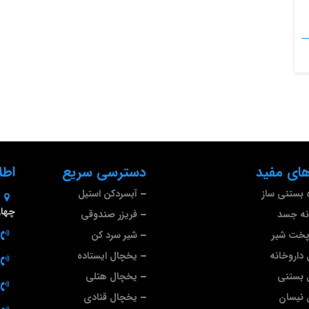
ای مفید
دسترسی سریع
اطل
 بستنی ساز
آبسردکن استیل
چهارم 
نه جسد
فریزر صندوقی
پخت شیر
شیر سرد کن
داروخانه
یخچال ایستاده
 بستنی
یخچال هتلی
 نیسان
یخچال قنادی