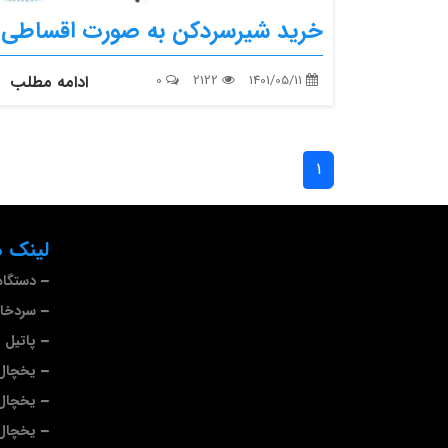
خرید شیرسردکن به صورت اقساطی
1401/05/11
2122
0
ادامه مطلب
1
لینک ه
دستگاه
سردخا
پاتیل 
یخچال 
یخچال
یخچال