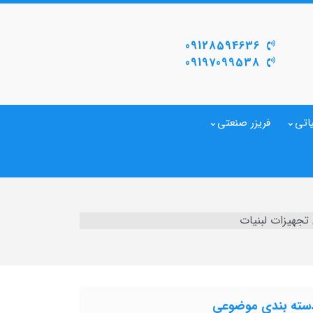
09128594636
09197099538
اتی
فریزر صنعتی
تجهیزات لبنیات
سته بندی موضوعی
داری شیر