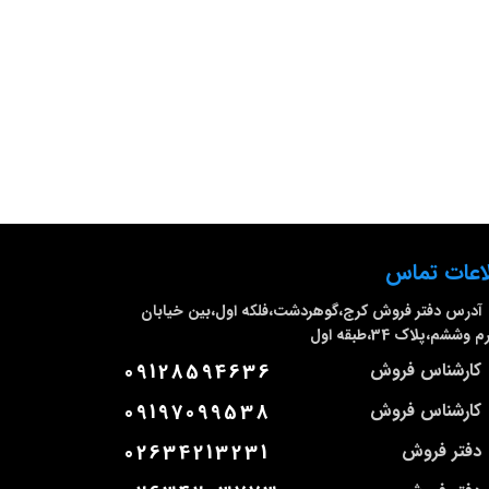
اعات تماس
آدرس دفتر فروش
کرج،گوهردشت،فلکه اول،بین خیابان
وششم،پلاک 34،طبقه اول
کارشناس فروش
09128594636
کارشناس فروش
09197099538
دفتر فروش
02634213231