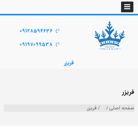
09128594636
09197099538
فریزر
فریزر
صفحه اصلی
فریزر