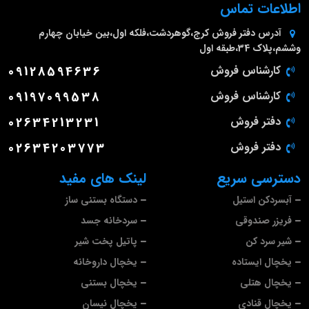
اطلاعات تماس
آدرس دفتر فروش
کرج،گوهردشت،فلکه اول،بین خیابان چهارم
وششم،پلاک 34،طبقه اول
کارشناس فروش
09128594636
کارشناس فروش
09197099538
دفتر فروش
02634213231
دفتر فروش
02634203773
دسترسی سریع
لینک های مفید
آبسردکن استیل
دستگاه بستنی ساز
فریزر صندوقی
سردخانه جسد
شیر سرد کن
پاتیل پخت شیر
یخچال ایستاده
یخچال داروخانه
یخچال هتلی
یخچال بستنی
یخچال قنادی
یخچال نیسان