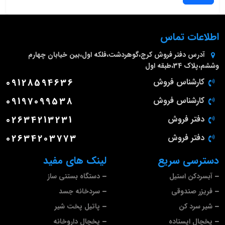
اطلاعات تماس
آدرس دفتر فروش
کرج،گوهردشت،فلکه اول،بین خیابان چهارم
وششم،پلاک 34،طبقه اول
کارشناس فروش
09128594636
کارشناس فروش
09197099538
دفتر فروش
02634213231
دفتر فروش
02634203773
دسترسی سریع
لینک های مفید
آبسردکن استیل
دستگاه بستنی ساز
فریزر صندوقی
سردخانه جسد
شیر سرد کن
پاتیل پخت شیر
یخچال ایستاده
یخچال داروخانه