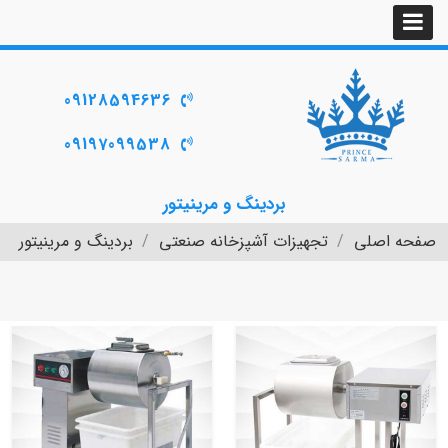
09128594636
09197099538
بردینگ و مرینیتور
صفحه اصلی
تجهیزات آشپزخانه صنعتی
بردینگ و مرینیتور