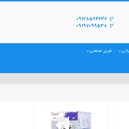
09128594636
09197099538
اتی
فریزر صنعتی