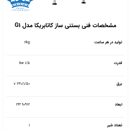
مشخصات فنی بستنی ساز کاتابریکا مدل G1
تولید در هر ساعت
6kg
قدرت
1/5 kw
برق
230/1/50 v
ابعاد
62*90 *29
تعداد شیر
1