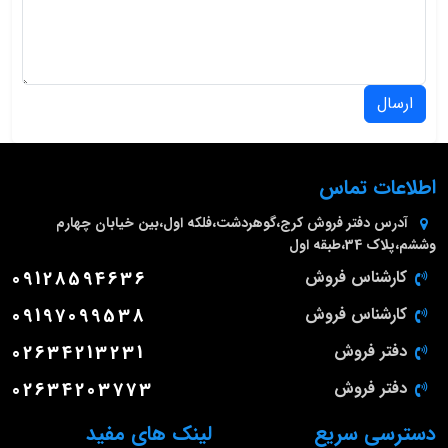
ارسال
اطلاعات تماس
آدرس دفتر فروش
کرج،گوهردشت،فلکه اول،بین خیابان چهارم
وششم،پلاک 34،طبقه اول
کارشناس فروش
09128594636
کارشناس فروش
09197099538
دفتر فروش
02634213231
دفتر فروش
02634203773
دسترسی سریع
لینک های مفید