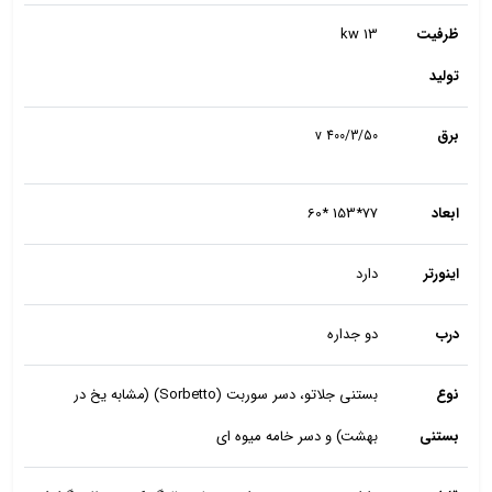
ظرفیت
13 kw
تولید
برق
400/3/50 v
ابعاد
77*153 *60
اینورتر
دارد
درب
دو جداره
نوع
بستنی جلاتو، دسر سوربت (Sorbetto) (مشابه یخ در
بستنی
بهشت) و دسر خامه میوه ای