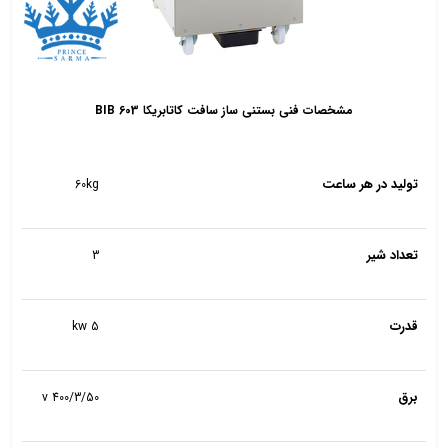
مشخصات فنی بستنی ساز سافت کاتابریکا 603 BIB
تولید در هر ساعت
60kg
تعداد شیر
3
قدرت
5 kw
برق
400/3/50 v