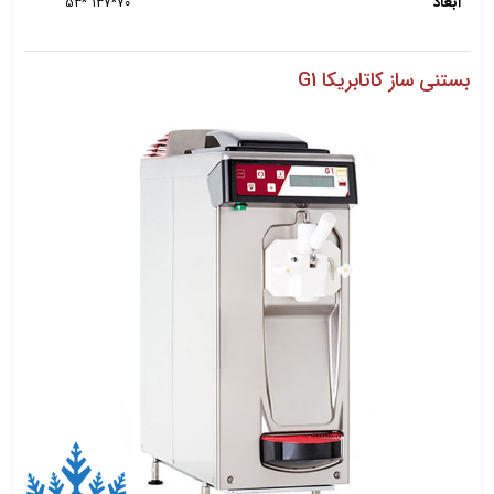
ابعاد
70*137 *53
بستنی ساز کاتابریکا G1