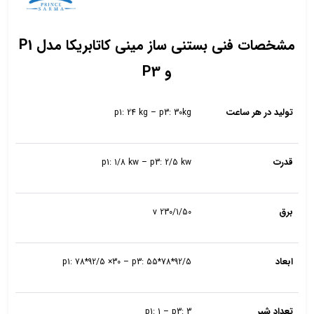
مشخصات فنی بستنی ساز مینی کاتابریکا مدل P1
و P3
تولید در هر ساعت
p1: 24 kg – p3: 30kg
قدرت
p1: 1/8 kw – p3: 2/5 kw
برق
230/1/50 v
ابعاد
p1: 78*92/5 ×30 – p3: 55*78*92/5
تعداد شیر
p1: 1 – p3: 3