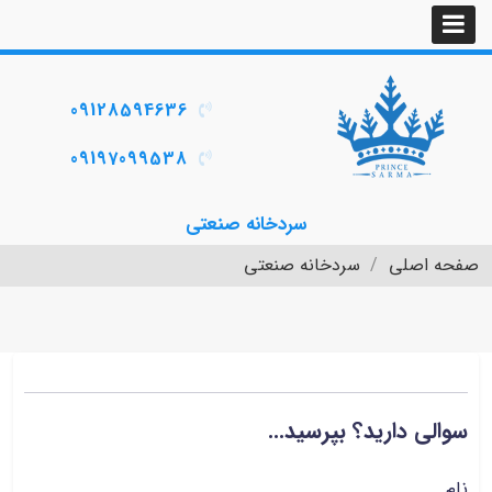
09128594636
09197099538
سردخانه صنعتی
صفحه اصلی
سردخانه صنعتی
سوالی دارید؟ بپرسید...
نام