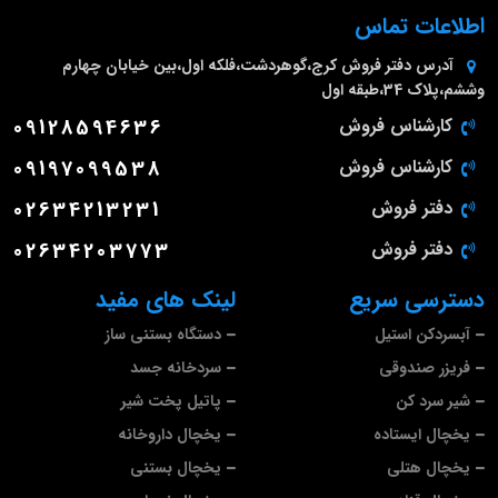
اطلاعات تماس
آدرس دفتر فروش
کرج،گوهردشت،فلکه اول،بین خیابان چهارم
وششم،پلاک 34،طبقه اول
کارشناس فروش
09128594636
کارشناس فروش
09197099538
دفتر فروش
02634213231
دفتر فروش
02634203773
دسترسی سریع
لینک های مفید
آبسردکن استیل
دستگاه بستنی ساز
فریزر صندوقی
سردخانه جسد
شیر سرد کن
پاتیل پخت شیر
یخچال ایستاده
یخچال داروخانه
یخچال هتلی
یخچال بستنی