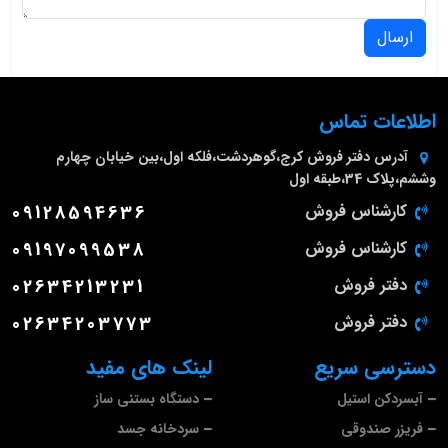
ارسال
اطلاعات تماس
آدرس دفتر فروش
کرج،گوهردشت،فلکه اول،بین خیابان چهارم
وششم،پلاک 34،طبقه اول
کارشناس فروش
09128594636
کارشناس فروش
09197099538
دفتر فروش
02634213231
دفتر فروش
02634203773
دسترسی سریع
لینک های مفید
آبسردکن استیل
دستگاه بستنی ساز
فریزر صندوقی
سردخانه جسد