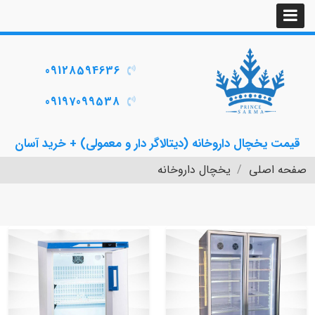
09128594636
09197099538
قیمت یخچال داروخانه (دیتالاگر دار و معمولی) + خرید آسان
صفحه اصلی
یخچال داروخانه