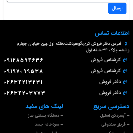
ارسال
اطلاعات تماس
آدرس دفتر فروش
کرج،گوهردشت،فلکه اول،بین خیابان چهارم
وششم،پلاک 34،طبقه اول
کارشناس فروش
09128594636
کارشناس فروش
09197099538
دفتر فروش
02634213231
دفتر فروش
02634203773
دسترسی سریع
لینک های مفید
آبسردکن استیل
دستگاه بستنی ساز
فریزر صندوقی
سردخانه جسد