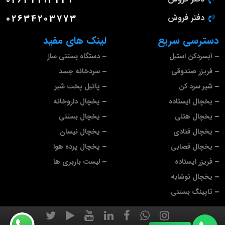
دفتر فروش
02634203773
دسترسی سریع
لینک های مفید
آبسردکن استیل
دستگاه بستنی ساز
فریزر صندوقی
سردخانه جسد
شیر سرد کن
پاتیل پخت شیر
یخچال ایستاده
یخچال داروخانه
یخچال هتلی
یخچال بستنی
یخچال قنادی
یخچال نیسان
یخچال قصابی
یخچال پرده هوا
فریزر ایستاده
لیست باربری ها
یخچال نوشابه
تاپینگ بستنی