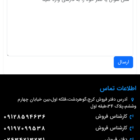
ارسال
اطلاعات تماس
آدرس دفتر فروش
کرج،گوهردشت،فلکه اول،بین خیابان چهارم
وششم،پلاک 34،طبقه اول
کارشناس فروش
09128594636
کارشناس فروش
09197099538
دفتر فروش
02634213231