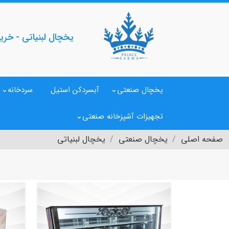
یخچال لبنیاتی - خ
یخچال صنعتی
آبسردکن استیل
سردخانه
تجهیزات آشپزخانه صنعتی
صفحه اصلی
یخچال صنعتی
یخچال لبنیاتی