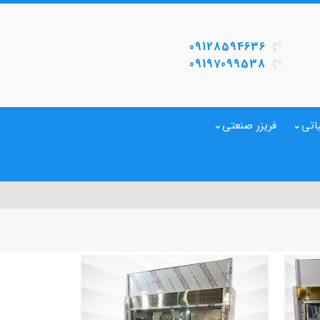
09128594636
09197099538
اتی
فریزر صنعتی