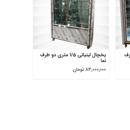
 طرف
یخچال لبنیاتی 1/5 متری دو طرف
نما
83,000,000 تومان