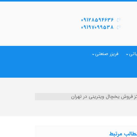
09128594636
09197099538
اتی
فریزر صنعتی
ز فروش یخچال ویترینی در تهران
طالب مرتبط