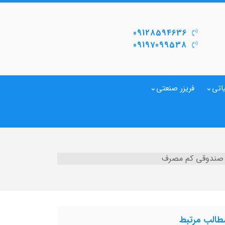
09128594636
09197099538
اتی
فریزر صنعتی
 صندوقی کم مصرف
طالب مرتبط