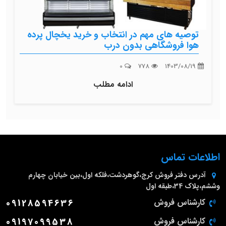
توصیه های مهم در انتخاب و خرید یخچال پرده
هوا فروشگاهی بدون درب
0
778
1403/08/19
ادامه مطلب
اطلاعات تماس
آدرس دفتر فروش
کرج،گوهردشت،فلکه اول،بین خیابان چهارم
وششم،پلاک 34،طبقه اول
کارشناس فروش
09128594636
کارشناس فروش
09197099538