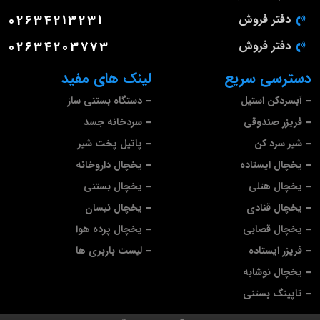
دفتر فروش
02634213231
دفتر فروش
02634203773
دسترسی سریع
لینک های مفید
آبسردکن استیل
دستگاه بستنی ساز
فریزر صندوقی
سردخانه جسد
شیر سرد کن
پاتیل پخت شیر
یخچال ایستاده
یخچال داروخانه
یخچال هتلی
یخچال بستنی
یخچال قنادی
یخچال نیسان
یخچال قصابی
یخچال پرده هوا
فریزر ایستاده
لیست باربری ها
یخچال نوشابه
تاپینگ بستنی