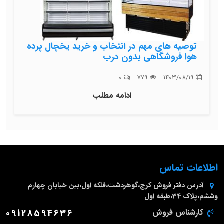
توصیه های مهم در انتخاب و خرید یخچال پرده
هوا فروشگاهی بدون درب
0
779
1403/08/19
ادامه مطلب
اطلاعات تماس
آدرس دفتر فروش
کرج،گوهردشت،فلکه اول،بین خیابان چهارم
وششم،پلاک 34،طبقه اول
کارشناس فروش
09128594636