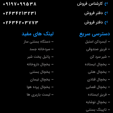
کارشناس فروش
09197099538
دفتر فروش
02634213231
دفتر فروش
02634203773
دسترسی سریع
لینک های مفید
آبسردکن استیل
دستگاه بستنی ساز
فریزر صندوقی
سردخانه جسد
شیر سرد کن
پاتیل پخت شیر
یخچال ایستاده
یخچال داروخانه
یخچال هتلی
یخچال بستنی
یخچال قنادی
یخچال نیسان
یخچال قصابی
یخچال پرده هوا
فریزر ایستاده
لیست باربری ها
یخچال نوشابه
تاپینگ بستنی