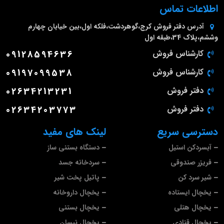
اطلاعات تماس
آدرس دفتر فروش
کرج،گوهردشت،فلکه اول،بین خیابان چهارم
وششم،پلاک 34،طبقه اول
کارشناس فروش
09128594636
کارشناس فروش
09197099538
دفتر فروش
02634213231
دفتر فروش
02634203773
دسترسی سریع
لینک های مفید
آبسردکن استیل
دستگاه بستنی ساز
فریزر صندوقی
سردخانه جسد
شیر سرد کن
پاتیل پخت شیر
یخچال ایستاده
یخچال داروخانه
یخچال هتلی
یخچال بستنی
یخچال قنادی
یخچال نیسان