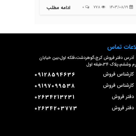
1403/08/19
778
0
ادامه مطلب
اعات تماس
آدرس دفتر فروش
کرج،گوهردشت،فلکه اول،بین خیابان
وششم،پلاک 34،طبقه اول
کارشناس فروش
09128594636
کارشناس فروش
09197099538
دفتر فروش
02634213231
دفتر فروش
02634203773