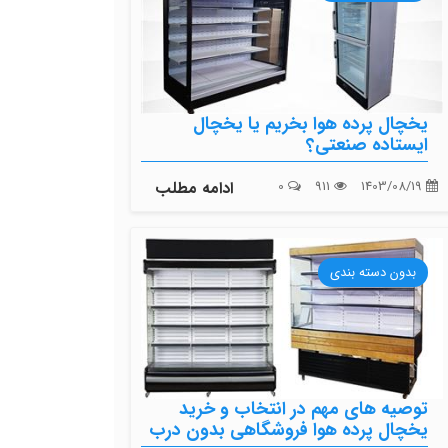
یخچال پرده هوا بخریم یا یخچال
ایستاده صنعتی؟
1403/08/19
911
0
ادامه مطلب
بدون دسته بندی
توصیه های مهم در انتخاب و خرید
یخچال پرده هوا فروشگاهی بدون درب