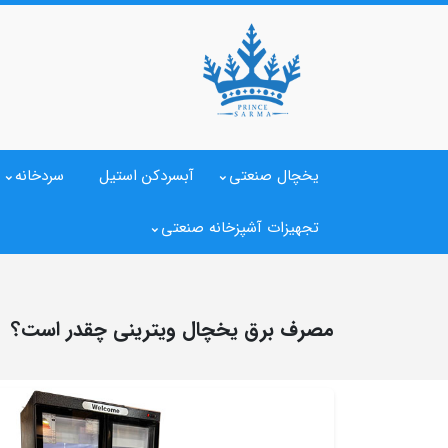
یخچال صنعتی
آبسردکن استیل
سردخانه
تجهیزات آشپزخانه صنعتی
مصرف برق یخچال ویترینی چقدر است؟