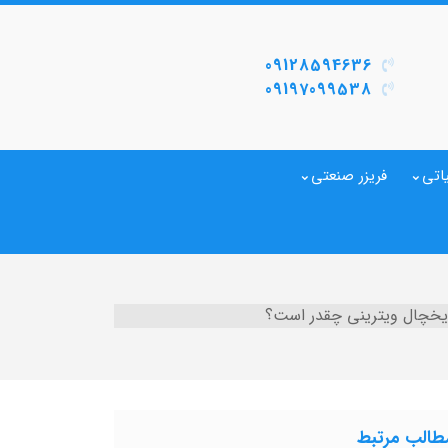
09128594636
09197099538
اتی
فریزر صنعتی
خچال ویترینی چقدر است؟
طالب مرتبط