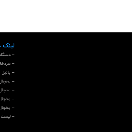
لینک ه
دستگاه
سردخا
پاتیل 
یخچال 
یخچال
یخچال
یخچال 
لیست ب