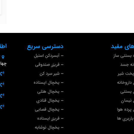
ای مفید
دسترسی سریع
اطل
 بستنی ساز
آبسردکن استیل
چهارم 
نه جسد
فریزر صندوقی
پخت شیر
شیر سرد کن
داروخانه
یخچال ایستاده
 بستنی
یخچال هتلی
 نیسان
یخچال قنادی
پرده هوا
یخچال قصابی
اربری ها
فریزر ایستاده
یخچال نوشابه