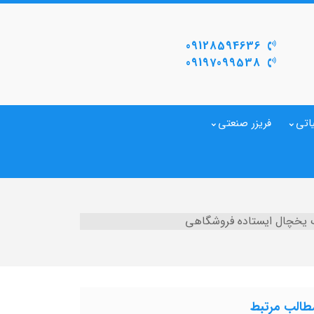
09128594636
09197099538
اتی
فریزر صنعتی
ک یخچال ایستاده فروشگاهی
طالب مرتبط