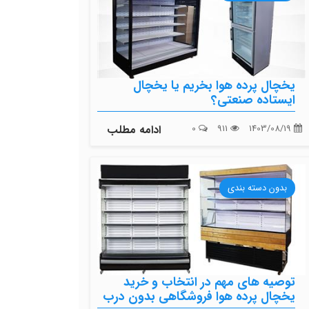
یخچال پرده هوا بخریم یا یخچال
ایستاده صنعتی؟
1403/08/19
911
0
ادامه مطلب
بدون دسته بندی
توصیه های مهم در انتخاب و خرید
یخچال پرده هوا فروشگاهی بدون درب