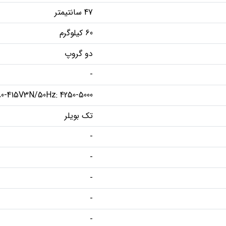
47 سانتیمتر
60 کیلوگرم
دو گروپ
-
0-415V3N/50Hz: 4250-5000
تک بویلر
-
-
-
-
-