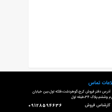
اعات تماس
آدرس دفتر فروش
کرج،گوهردشت،فلکه اول،بین خیابان
وششم،پلاک 34،طبقه اول
کارشناس فروش
09128594636