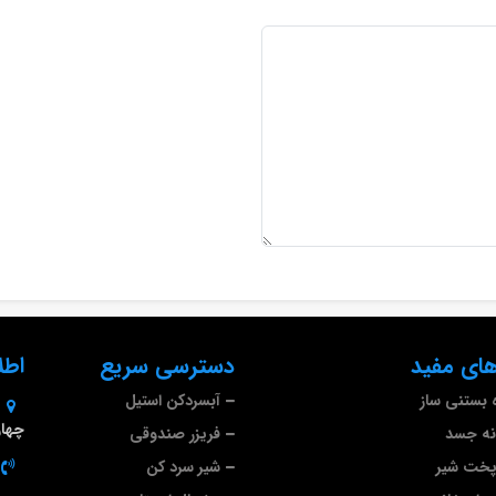
ای مفید
دسترسی سریع
اطل
 بستنی ساز
آبسردکن استیل
چهارم 
نه جسد
فریزر صندوقی
پخت شیر
شیر سرد کن