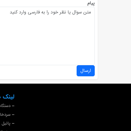
پیام
ارسال
لینک ه
دستگاه
سردخا
پاتیل 