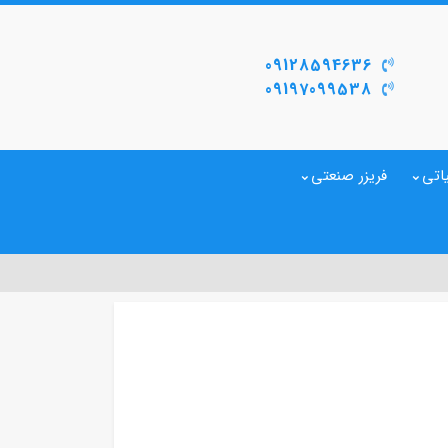
09128594636
09197099538
اتی
فریزر صنعتی