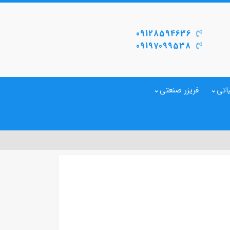
09128594636
09197099538
اتی
فریزر صنعتی