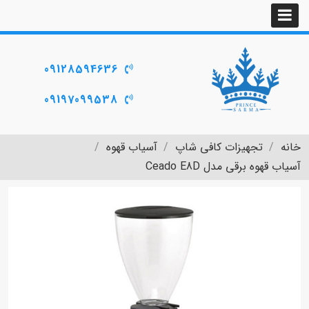
09128594636
09197099538
خانه
تجهیزات کافی شاپ
آسیاب قهوه
آسیاب قهوه برقی مدل Ceado E8D