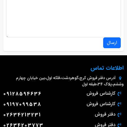
ارسال
اطلاعات تماس
آدرس دفتر فروش
کرج،گوهردشت،فلکه اول،بین خیابان چهارم
وششم،پلاک 34،طبقه اول
کارشناس فروش
09128594636
کارشناس فروش
09197099538
دفتر فروش
02634213231
دفتر فروش
02634203773