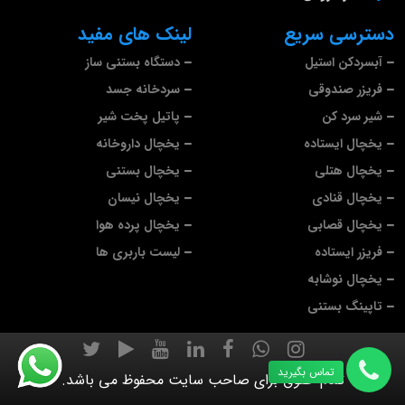
دسترسی سریع
لینک های مفید
آبسردکن استیل
دستگاه بستنی ساز
فریزر صندوقی
سردخانه جسد
شیر سرد کن
پاتیل پخت شیر
یخچال ایستاده
یخچال داروخانه
یخچال هتلی
یخچال بستنی
یخچال قنادی
یخچال نیسان
یخچال قصابی
یخچال پرده هوا
فریزر ایستاده
لیست باربری ها
یخچال نوشابه
تاپینگ بستنی
تماس بگیرید
تمام حقوق برای صاحب سایت محفوظ می باشد.