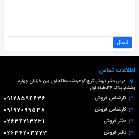
ارسال
اطلاعات تماس
آدرس دفتر فروش
کرج،گوهردشت،فلکه اول،بین خیابان چهارم
وششم،پلاک 34،طبقه اول
کارشناس فروش
09128594636
کارشناس فروش
09197099538
دفتر فروش
02634213231
دفتر فروش
02634203773