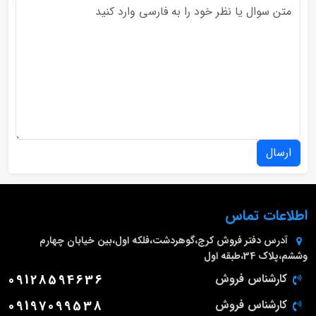
ارسال
اطلاعات تماس
آدرس دفتر فروش
کرج،گوهردشت،فلکه اول،بین خیابان چهارم
وششم،پلاک 34،طبقه اول
کارشناس فروش
09128594636
کارشناس فروش
09197099538