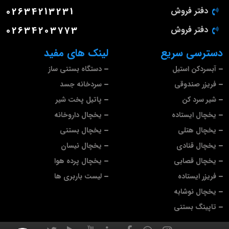
دفتر فروش
02634213231
دفتر فروش
02634203773
دسترسی سریع
لینک های مفید
آبسردکن استیل
دستگاه بستنی ساز
فریزر صندوقی
سردخانه جسد
شیر سرد کن
پاتیل پخت شیر
یخچال ایستاده
یخچال داروخانه
یخچال هتلی
یخچال بستنی
یخچال قنادی
یخچال نیسان
یخچال قصابی
یخچال پرده هوا
فریزر ایستاده
لیست باربری ها
یخچال نوشابه
تاپینگ بستنی