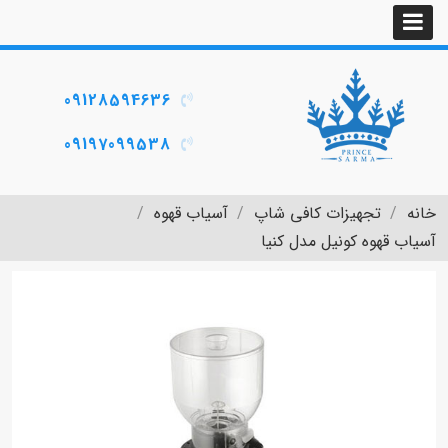
09128594636
09197099538
خانه
تجهیزات کافی شاپ
آسیاب قهوه
آسیاب قهوه کونیل مدل کنیا