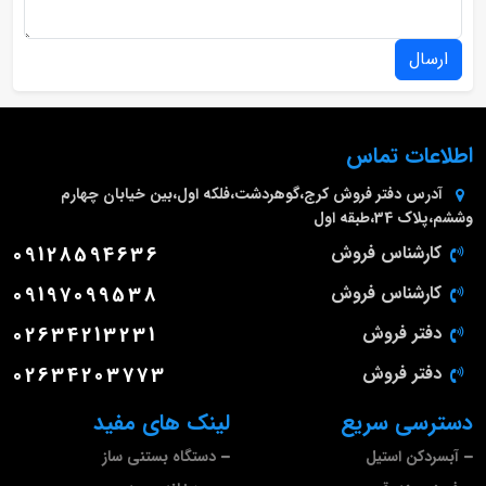
ارسال
اطلاعات تماس
آدرس دفتر فروش
کرج،گوهردشت،فلکه اول،بین خیابان چهارم
وششم،پلاک 34،طبقه اول
کارشناس فروش
09128594636
کارشناس فروش
09197099538
دفتر فروش
02634213231
دفتر فروش
02634203773
دسترسی سریع
لینک های مفید
آبسردکن استیل
دستگاه بستنی ساز