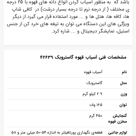
باشد که به منظور آسیاب کردن انواع دانه های قهوه با 25 درجه
ی مختلف ( از درجه نرم تا درجه بسیار درشت) در کافی شاپ
ها، کافه ها، هتل ها و ... مورد استفاده قرار می گیرد.از دیگر
ویژگی های این دستگاه می توان به تیغه های خرد کن از جنس
استیل، نمایشگر دیجیتال و ... شاره کرد.
مشخصات فنی آسیاب قهوه گاستروبک 42639
نام
آسیاب قهوه
مدل
گاستروبک
وزن
2.9 کیلو گرم
توان
165 وات
گنجایش
450 گرم
مخزن قهوه
لوازم جانبی
قطعه‌ی نگهداری پورتافیلتر به اندازه 54-50 میلی متر و 58