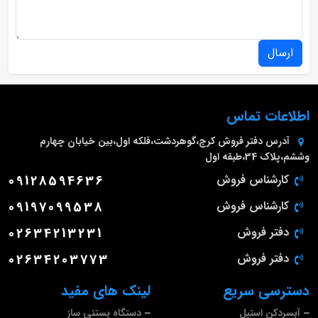
ارسال
اطلاعات تماس
آدرس دفتر فروش
کرج،گوهردشت،فلکه اول،بین خیابان چهارم
وششم،پلاک 34،طبقه اول
کارشناس فروش
09128594636
کارشناس فروش
09197099538
دفتر فروش
02634213231
دفتر فروش
02634203773
دسترسی سریع
لینک های مفید
آبسردکن استیل
دستگاه بستنی ساز