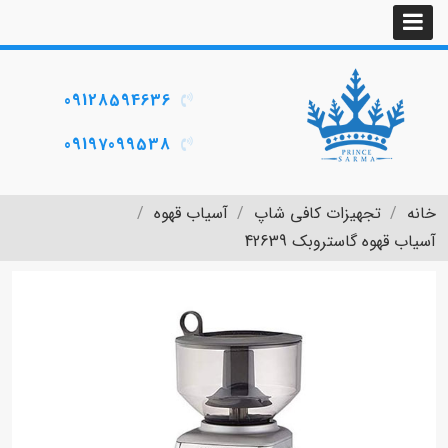
09128594636
09197099538
خانه
تجهیزات کافی شاپ
آسیاب قهوه
آسیاب قهوه گاستروبک 42639