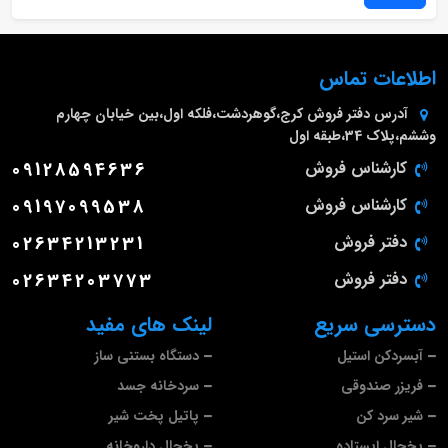
اطلاعات تماس
آدرس دفتر فروش
کرج،گوهردشت،فلکه اول،بین خیابان چهارم
وششم،پلاک 34،طبقه اول
کارشناس فروش
09128594636
کارشناس فروش
09197099538
دفتر فروش
02634213231
دفتر فروش
02634203773
دسترسی سریع
لینک های مفید
آبسردکن استیل
دستگاه بستنی ساز
فریزر صندوقی
سردخانه جسد
شیر سرد کن
پاتیل پخت شیر
یخچال ایستاده
یخچال داروخانه