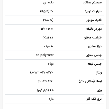
سیستم عملکرد
دکمه ای
ظرفیت تولید
Kg/h) 20)
قدرت موتور
(980W)
دور در دقیقه
1300-1600
ظرفیت مخزن
Kg) 1.2)
نوع مخزن
متحرک
جنس مخزن
co.polyester
جنس تیغه
فولاد
ولتاژ
980W110/220/230
ابعاد (سانتی متر)
21*25*60.5
وزن
25 (کیلوگرم)
برق تک فاز
دارد