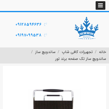
09128594636
09197099538
خانه
تجهیزات کافی شاپ
ساندویچ ساز
ساندویچ ساز تک صفحه برند تور