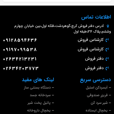
اطلاعات تماس
آدرس دفتر فروش
کرج،گوهردشت،فلکه اول،بین خیابان چهارم
وششم،پلاک 34،طبقه اول
کارشناس فروش
09128594636
کارشناس فروش
09197099538
دفتر فروش
02634213231
دفتر فروش
02634203773
دسترسی سریع
لینک های مفید
آبسردکن استیل
دستگاه بستنی ساز
فریزر صندوقی
سردخانه جسد
شیر سرد کن
پاتیل پخت شیر
یخچال ایستاده
یخچال داروخانه