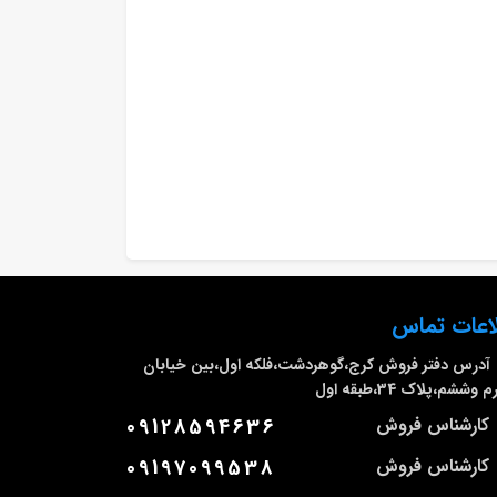
اعات تماس
آدرس دفتر فروش
کرج،گوهردشت،فلکه اول،بین خیابان
وششم،پلاک 34،طبقه اول
کارشناس فروش
09128594636
کارشناس فروش
09197099538