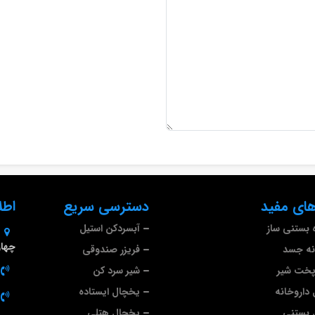
ای مفید
دسترسی سریع
اطل
 بستنی ساز
آبسردکن استیل
چهارم 
نه جسد
فریزر صندوقی
پخت شیر
شیر سرد کن
داروخانه
یخچال ایستاده
 بستنی
یخچال هتلی