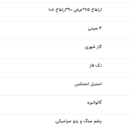
ارتفاع 75*عرض 90*ارتفاع 108
4 سینی
گاز شهری
تک فاز
استیل استنلس
گالوانیزه
پشم سنگ و پتو سرامیکی