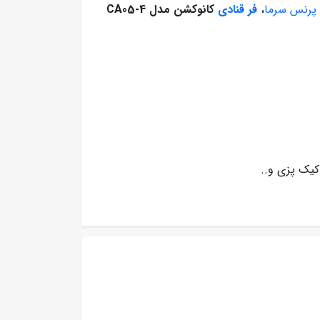
 پرنس سرما
،
فر قنادی
کانوکشن مدل CA05-4
 کیک پزی و..