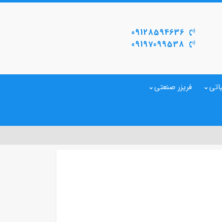
09128594636
09197099538
اتی
فریزر صنعتی