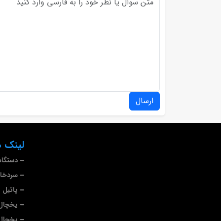
ارسال
لینک ه
دستگاه
سردخا
پاتیل 
یخچال 
یخچال