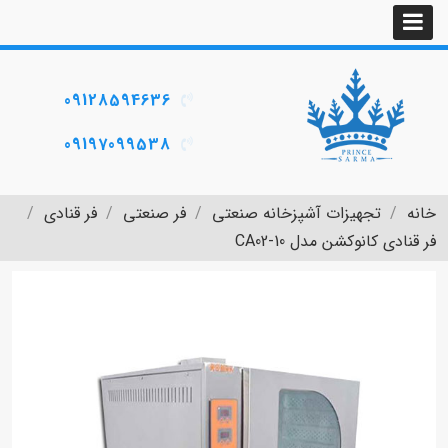
09128594636
09197099538
خانه
تجهیزات آشپزخانه صنعتی
فر صنعتی
فر قنادی
فر قنادی کانوکشن مدل CA02-10