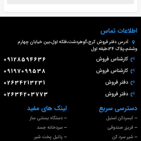
اطلاعات تماس
آدرس دفتر فروش
کرج،گوهردشت،فلکه اول،بین خیابان چهارم
وششم،پلاک 34،طبقه اول
کارشناس فروش
09128594636
کارشناس فروش
09197099538
دفتر فروش
02634213231
دفتر فروش
02634203773
دسترسی سریع
لینک های مفید
آبسردکن استیل
دستگاه بستنی ساز
فریزر صندوقی
سردخانه جسد
شیر سرد کن
پاتیل پخت شیر