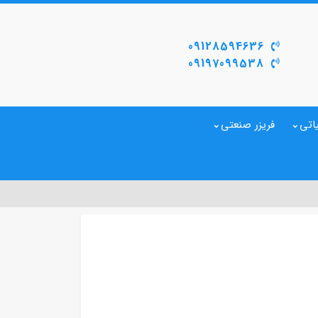
09128594636
09197099538
اتی
فریزر صنعتی