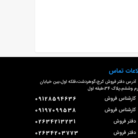
اعات تماس
آدرس دفتر فروش
کرج،گوهردشت،فلکه اول،بین خیابان
وششم،پلاک 34،طبقه اول
کارشناس فروش
09128594636
کارشناس فروش
09197099538
دفتر فروش
02634213231
دفتر فروش
02634203773