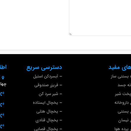
ای مفید
دسترسی سریع
اطل
 بستنی ساز
آبسردکن استیل
چهارم 
نه جسد
فریزر صندوقی
پخت شیر
شیر سرد کن
داروخانه
یخچال ایستاده
 بستنی
یخچال هتلی
 نیسان
یخچال قنادی
پرده هوا
یخچال قصابی