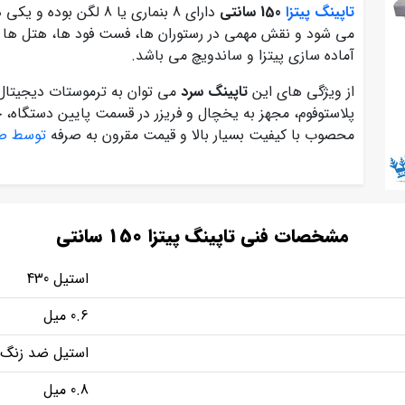
تاپینگ پیتزا
150 سانتی
دارای 8 بنماری یا 8 لگن بوده و یکی دیگر از انواع
می شود و نقش مهمی در رستوران ها، فست فود ها، هتل ها و ..
آماده سازی پیتزا و ساندویچ می باشد.
از ویژگی های این
تاپینگ سرد
می توان به ترموستات دیجیتال 
پلاستوفوم، مجهز به یخچال و فریزر در قسمت پایین دستگاه، ج
محصوب با کیفیت بسیار بالا و قیمت مقرون به صرفه
توسط صن
مشخصات فنی تاپینگ پیتزا 150 سانتی
استیل 430
0.6 میل
استیل ضد زنگ
0.8 میل