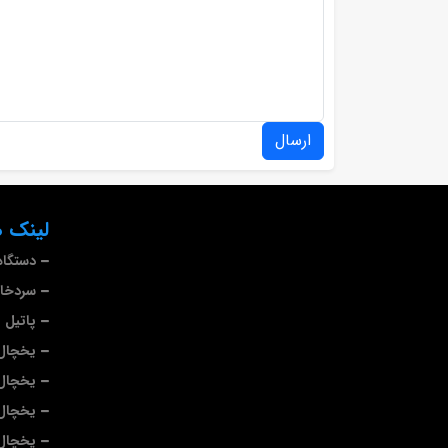
ارسال
لینک ه
دستگاه
سردخا
پاتیل 
یخچال 
یخچال
یخچال
یخچال 