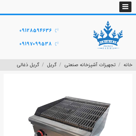
09128594636
09197099538
خانه
تجهیزات آشپزخانه صنعتی
گریل
گریل ذغالی