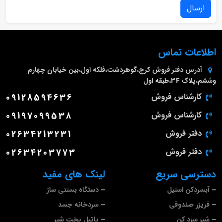
ارسال
اطلاعات تماس
آدرس دفتر فروش
کرج،گوهردشت،فلکه اول،بین خیابان چهارم
وششم،پلاک 34،طبقه اول
کارشناس فروش
09128594636
کارشناس فروش
09197099538
دفتر فروش
02634213231
دفتر فروش
02634203773
دسترسی سریع
لینک های مفید
آبسردکن استیل
دستگاه بستنی ساز
فریزر صندوقی
سردخانه جسد
شیر سرد کن
پاتیل پخت شیر