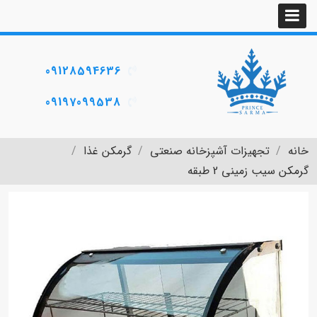
09128594636
09197099538
خانه
تجهیزات آشپزخانه صنعتی
گرمکن غذا
گرمکن سیب زمینی 2 طبقه