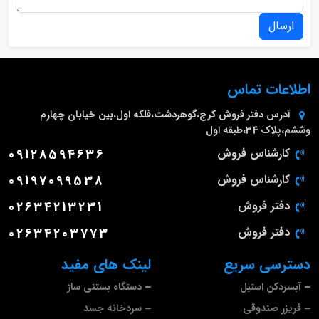
ارسال
اطلاعات تماس
آدرس دفتر فروش
کرج،گوهردشت،فلکه اول،بین خیابان چهارم
وششم،پلاک 34،طبقه اول
کارشناس فروش
09128594636
کارشناس فروش
09197099538
دفتر فروش
02634213231
دفتر فروش
02634203773
دسترسی سریع
لینک های مفید
آبسردکن استیل
دستگاه بستنی ساز
فریزر صندوقی
سردخانه جسد