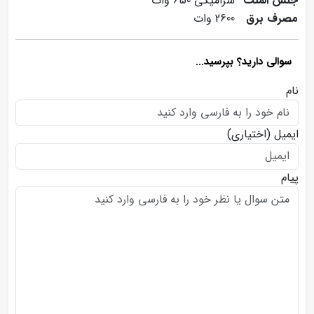
جنس المنت
سرامیکی 650 وات
مصرف برق
2600 وات
سوالی دارید؟ بپرسید...
نام
ایمیل
(اختیاری)
پیام