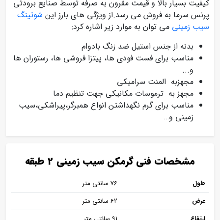
کیفیت بسیار بالا و قیمت مقرون به صرفه توسط صنایع برودتی
پرنس سرما به فروش می رسد.از ویژگی های بارز این
شوتینگ
سیب زمینی
می توان به موارد زیر اشاره کرد:
بدنه از جنس استیل ضد زنگ بادوام
مناسب برای فست فودی ها، پیتزا فروشی ها، رستوران ها
و...
مجهزبه المنت سرامیکی
مجهز به ترموسات مکانیکی جهت تنظیم دما
مناسب برای گرم نگهداشتن انواع همبرگر،پیراشکی،سیب
زمینی و…
مشخصات فنی گرمکن سیب زمینی 2 طبقه
طول
76 سانتی متر
عرض
62 سانتی متر
ارتفاع
91 سانتی متر