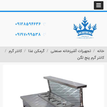
09128594636
09197099538
خانه
تجهیزات آشپزخانه صنعتی
گرمکن غذا
کانتر گرم
کانتر گرم پنج لگن