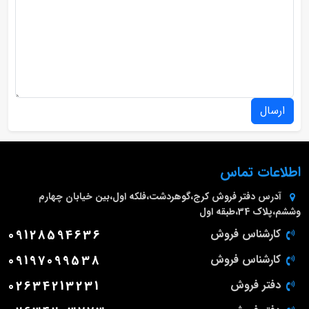
ارسال
اطلاعات تماس
آدرس دفتر فروش
کرج،گوهردشت،فلکه اول،بین خیابان چهارم
وششم،پلاک 34،طبقه اول
کارشناس فروش
09128594636
کارشناس فروش
09197099538
دفتر فروش
02634213231