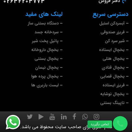
دفتر فروش
02634203773
دسترسی سریع
لینک های مفید
آبسردکن استیل
دستگاه بستنی ساز
فریزر صندوقی
سردخانه جسد
شیر سرد کن
پاتیل پخت شیر
یخچال ایستاده
یخچال داروخانه
یخچال هتلی
یخچال بستنی
یخچال قنادی
یخچال نیسان
یخچال قصابی
یخچال پرده هوا
فریزر ایستاده
لیست باربری ها
یخچال نوشابه
تاپینگ بستنی
تماس بگیرید
تمام حقوق برای صاحب سایت محفوظ می باشد.