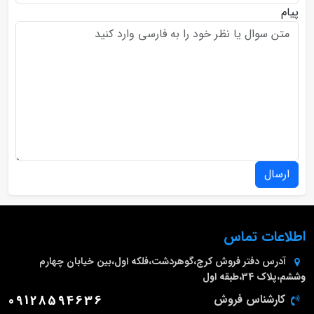
پیام
ارسال
اطلاعات تماس
آدرس دفتر فروش
کرج،گوهردشت،فلکه اول،بین خیابان چهارم
وششم،پلاک 34،طبقه اول
کارشناس فروش
09128594636