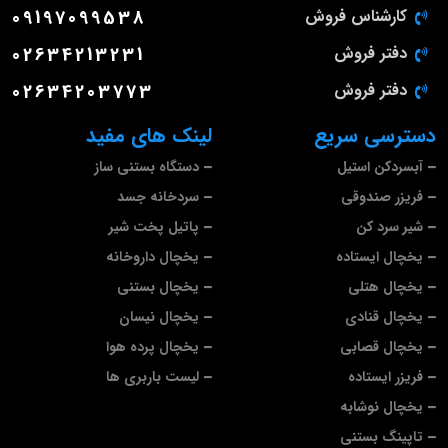
کارشناس فروش
09197099538
دفتر فروش
02634213231
دفتر فروش
02634203773
دسترسی سریع
لینک های مفید
آبسردکن استیل
دستگاه بستنی ساز
فریزر صندوقی
سردخانه جسد
شیر سرد کن
پاتیل پخت شیر
یخچال ایستاده
یخچال داروخانه
یخچال هتلی
یخچال بستنی
یخچال قنادی
یخچال نیسان
یخچال قصابی
یخچال پرده هوا
فریزر ایستاده
لیست باربری ها
یخچال نوشابه
تاپینگ بستنی