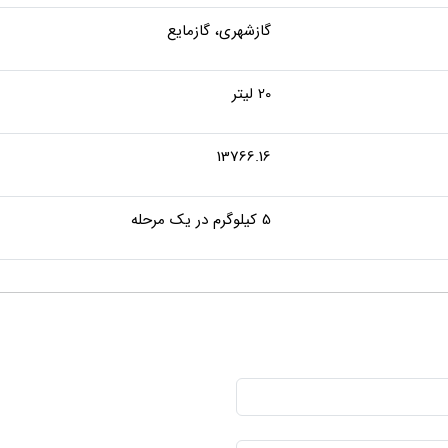
گازشهری، گازمایع
20 لیتر
13766.16
5 کیلوگرم در یک مرحله