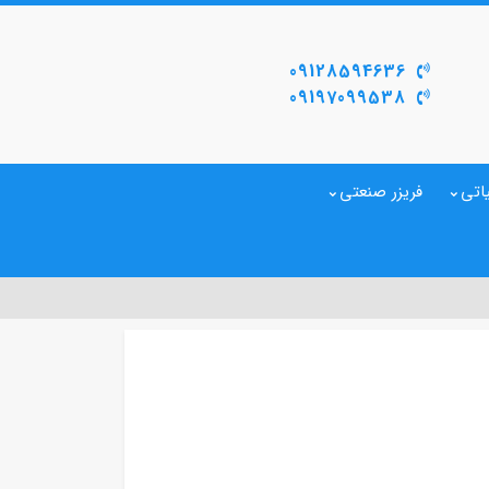
09128594636
09197099538
اتی
فریزر صنعتی