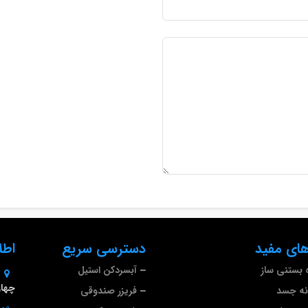
ای مفید
دسترسی سریع
اطل
 بستنی ساز
آبسردکن استیل
چهارم 
نه جسد
فریزر صندوقی