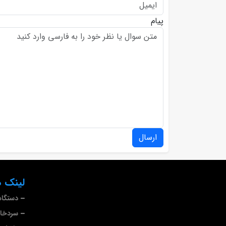
پیام
ارسال
لینک ه
دستگاه
سردخا