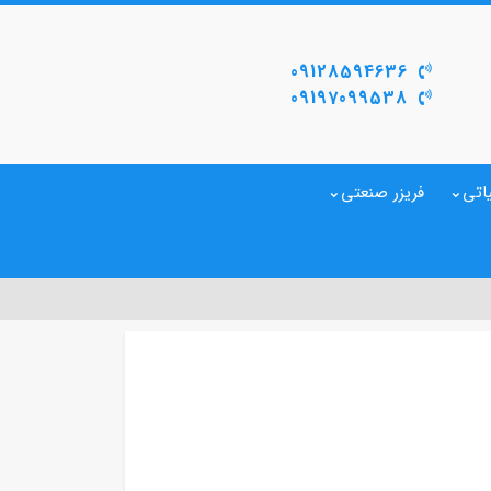
09128594636
09197099538
اتی
فریزر صنعتی