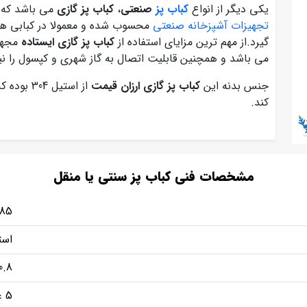
یکی دیگر از انواع
کباب پز
صنعتی
،
کباب پز گازی
می باشد که 
تجهیزات آشپزخانه صنعتی
محسوب شده و معمولا در کبابی ها،
گیرد.از مهم ترین مزایای استفاده از
کباب پز گازی ایستاده
مجهز 
می باشد و همچنین قابلیت اتصال به گاز شهری و کپسول را نی
جنس بدنه این
کباب پز گازی ارزان قیمت
از استیل
کند.
مشخصات فنی کباب پز سنتی یا منقل
85 سانتی متر
است
0.8 میل
5 عدد