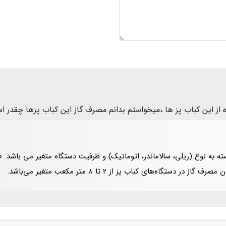
 از این کباب پز ها ،میخواستم بدانم مصرف گاز این کباب پزها چقدر 
سته به نوع (ریلی، سالاماندر، اتوماتیک) و ظرفیت دستگاه متغیر می باشد. 
تگاه‌های کباب پز از 2 تا 8 متر مکعب متغیر می‌باشد.