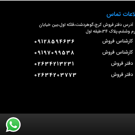
اعات تماس
آدرس دفتر فروش
کرج،گوهردشت،فلکه اول،بین خیابان
وششم،پلاک 34،طبقه اول
کارشناس فروش
09128594636
کارشناس فروش
09197099538
دفتر فروش
02634213231
دفتر فروش
02634203773