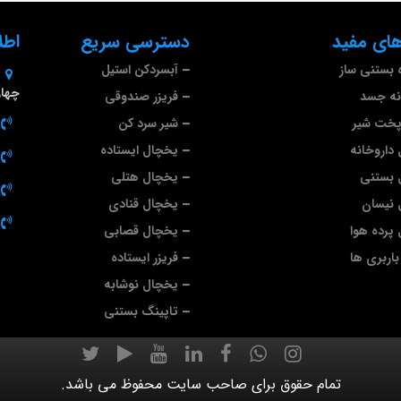
ای مفید
دسترسی سریع
اطل
 بستنی ساز
آبسردکن استیل
چهارم 
نه جسد
فریزر صندوقی
پخت شیر
شیر سرد کن
داروخانه
یخچال ایستاده
 بستنی
یخچال هتلی
 نیسان
یخچال قنادی
پرده هوا
یخچال قصابی
اربری ها
فریزر ایستاده
یخچال نوشابه
تاپینگ بستنی
تمام حقوق برای صاحب سایت محفوظ می باشد.