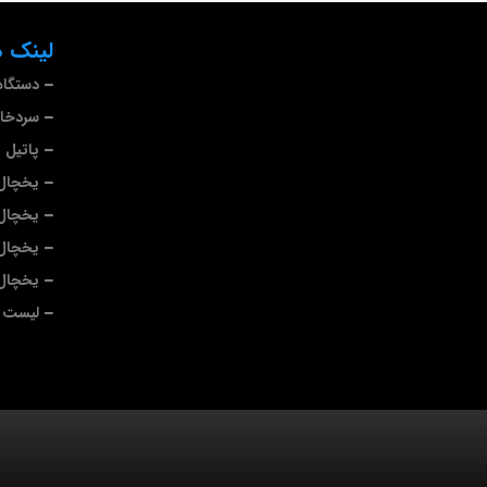
لینک ه
دستگاه
سردخا
پاتیل 
یخچال 
یخچال
یخچال
یخچال 
لیست ب