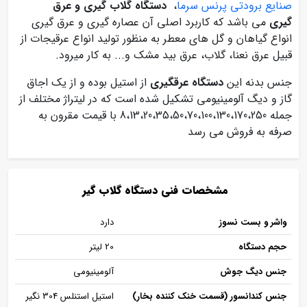
صنایع برودتی پرنس سرما
،
دستگاه گلاب گیری و عرق
گیری
می باشد که کاربرد اصلی آن عصاره گیری و عرق گیری
انواع گیاهان و گل های معطر به منظور تولید انواع عرقیجات از
قبیل عرق نعنا، گلاب، عرق بید مشک و... به کار میرود.
جنس بدنه این
دستگاه عرقگیری
از استیل بوده و از یک اجاق
گاز و دیگ آلومینیومی تشکیل شده است که در لیتراژ مختلف از
جمله 8،13،20،35،50،70،100،130،170،250 با قیمت مقرون به
صرفه به فروش می رسد
مشخصات فنی دستگاه گلاب گیر
واشر و بست نسوز
دارد
حجم دستگاه
20 لیتر
جنس دیگ جوش
آلومینیومی
جنس کندانسور (قسمت خنک کننده بخار)
استیل استنلس 304 نگیر