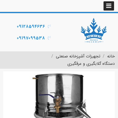
09128594636
09197099538
خانه
تجهیزات آشپزخانه صنعتی
دستگاه گلابگیری و عرقگیری