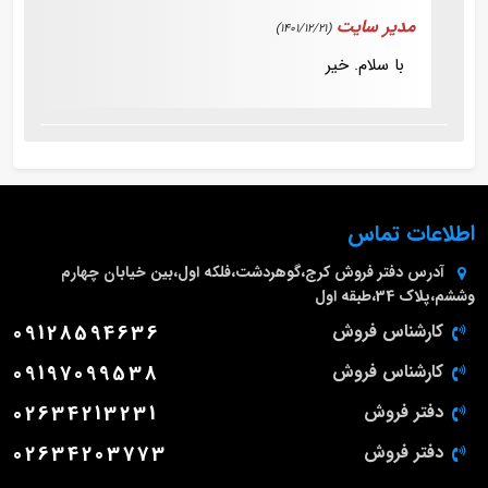
مدیر سایت
(1401/12/21)
با سلام. خیر
اطلاعات تماس
آدرس دفتر فروش
کرج،گوهردشت،فلکه اول،بین خیابان چهارم
وششم،پلاک 34،طبقه اول
کارشناس فروش
09128594636
کارشناس فروش
09197099538
دفتر فروش
02634213231
دفتر فروش
02634203773