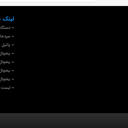
لینک ه
دستگاه
سردخا
پاتیل 
یخچال 
یخچال
یخچال
یخچال 
لیست ب