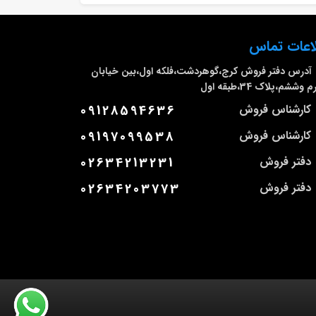
اعات تماس
آدرس دفتر فروش
کرج،گوهردشت،فلکه اول،بین خیابان
وششم،پلاک 34،طبقه اول
کارشناس فروش
09128594636
کارشناس فروش
09197099538
دفتر فروش
02634213231
دفتر فروش
02634203773