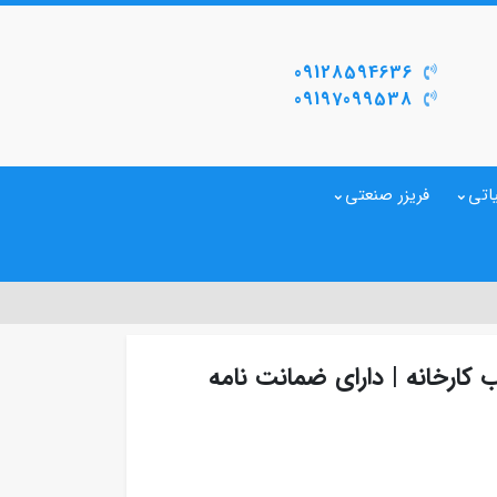
09128594636
09197099538
اتی
فریزر صنعتی
کارخانه | دارای ضمانت نامه