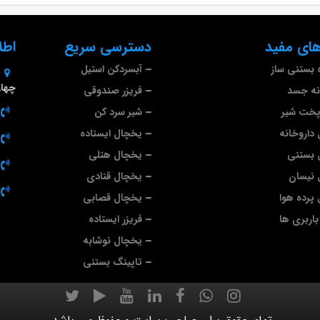
ای مفید
دسترسی سریع
اطل
 بستنی ساز
آبسردکن استیل
چهارم 
نه جسد
فریزر صندوقی
پخت شیر
شیر سرد کن
داروخانه
یخچال ایستاده
 بستنی
یخچال هتلی
 نیسان
یخچال قنادی
پرده هوا
یخچال قصابی
اربری ها
فریزر ایستاده
یخچال نوشابه
تاپینگ بستنی