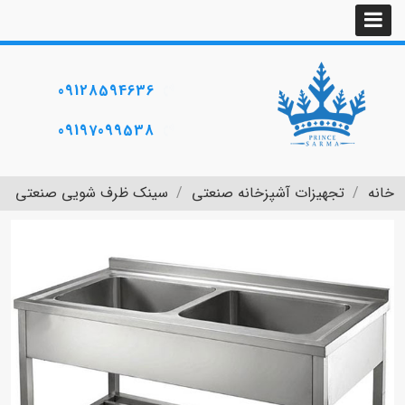
09128594636
09197099538
خانه
تجهیزات آشپزخانه صنعتی
سینک ظرف شویی صنعتی