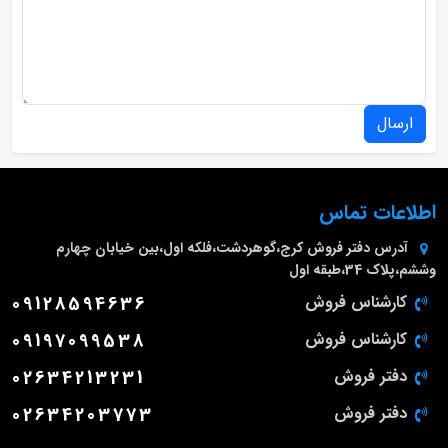
ارسال
اطلاعات تماس
آدرس دفتر فروش
کرج،گوهردشت،فلکه اول،بین خیابان چهارم
وششم،پلاک 34،طبقه اول
کارشناس فروش
09128594636
کارشناس فروش
09197099538
دفتر فروش
02634213231
دفتر فروش
02634203773