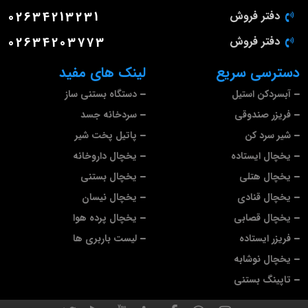
دفتر فروش
02634213231
دفتر فروش
02634203773
دسترسی سریع
لینک های مفید
آبسردکن استیل
دستگاه بستنی ساز
فریزر صندوقی
سردخانه جسد
شیر سرد کن
پاتیل پخت شیر
یخچال ایستاده
یخچال داروخانه
یخچال هتلی
یخچال بستنی
یخچال قنادی
یخچال نیسان
یخچال قصابی
یخچال پرده هوا
فریزر ایستاده
لیست باربری ها
یخچال نوشابه
تاپینگ بستنی