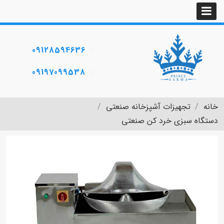
09128594636
09197099538
خانه
تجهیزات آشپزخانه صنعتی
دستگاه سبزی خرد کن صنعتی