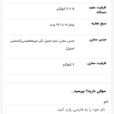
ظرفیت مفید
5 تا 7 کیلوگرم
دستگاه
منبع تغذیه
ولتا‍ژ 110 تا 220 ولت
جنس مخزن
جنس مخزن تمام استيل نگير غیرمغناطیسی(استنلس
استیل)
ظرفیت مخزن
7 کیلوگرم
سوالی دارید؟ بپرسید...
نام