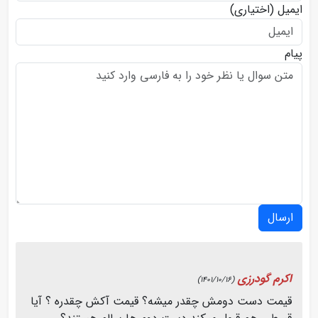
ایمیل
(اختیاری)
پیام
ارسال
اکرم گودرزی
(1401/10/16)
قیمت دست دومش چقدر میشه؟ قیمت آکش چقدره ؟ آیا