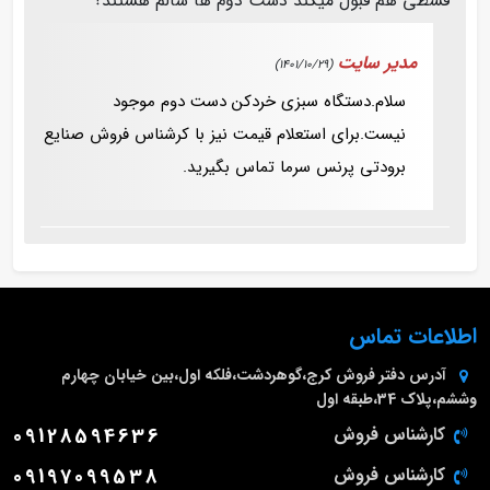
قسطی هم قبول میکند دست دوم ها سالم هستند؟
مدیر سایت
(1401/10/29)
سلام.دستگاه سبزی خردکن دست دوم موجود
نیست.برای استعلام قیمت نیز با کرشناس فروش صنایع
برودتی پرنس سرما تماس بگیرید.
اطلاعات تماس
آدرس دفتر فروش
کرج،گوهردشت،فلکه اول،بین خیابان چهارم
وششم،پلاک 34،طبقه اول
کارشناس فروش
09128594636
کارشناس فروش
09197099538