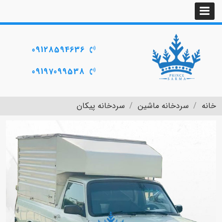
09128594636
09197099538
خانه
سردخانه ماشین
سردخانه پیکان