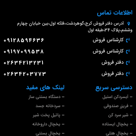
اطلاعات تماس
آدرس دفتر فروش
کرج،گوهردشت،فلکه اول،بین خیابان چهارم
وششم،پلاک 34،طبقه اول
کارشناس فروش
09128594636
کارشناس فروش
09197099538
دفتر فروش
02634213231
دفتر فروش
02634203773
دسترسی سریع
لینک های مفید
آبسردکن استیل
دستگاه بستنی ساز
فریزر صندوقی
سردخانه جسد
شیر سرد کن
پاتیل پخت شیر
یخچال ایستاده
یخچال داروخانه
یخچال هتلی
یخچال بستنی