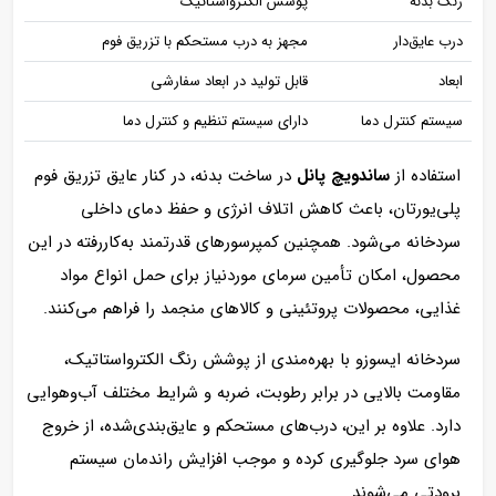
رنگ بدنه
پوشش الکترواستاتیک
درب عایق‌دار
مجهز به درب مستحکم با تزریق فوم
ابعاد
قابل تولید در ابعاد سفارشی
سیستم کنترل دما
دارای سیستم تنظیم و کنترل دما
استفاده از
ساندویچ پانل
در ساخت بدنه، در کنار عایق تزریق فوم
پلی‌یورتان، باعث کاهش اتلاف انرژی و حفظ دمای داخلی
سردخانه می‌شود. همچنین کمپرسورهای قدرتمند به‌کاررفته در این
محصول، امکان تأمین سرمای موردنیاز برای حمل انواع مواد
غذایی، محصولات پروتئینی و کالاهای منجمد را فراهم می‌کنند.
سردخانه ایسوزو با بهره‌مندی از پوشش رنگ الکترواستاتیک،
مقاومت بالایی در برابر رطوبت، ضربه و شرایط مختلف آب‌وهوایی
دارد. علاوه بر این، درب‌های مستحکم و عایق‌بندی‌شده، از خروج
هوای سرد جلوگیری کرده و موجب افزایش راندمان سیستم
برودتی می‌شوند.