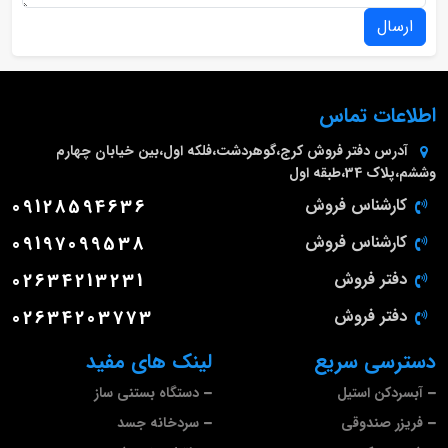
ارسال
اطلاعات تماس
آدرس دفتر فروش
کرج،گوهردشت،فلکه اول،بین خیابان چهارم
وششم،پلاک 34،طبقه اول
کارشناس فروش
09128594636
کارشناس فروش
09197099538
دفتر فروش
02634213231
دفتر فروش
02634203773
دسترسی سریع
لینک های مفید
آبسردکن استیل
دستگاه بستنی ساز
فریزر صندوقی
سردخانه جسد