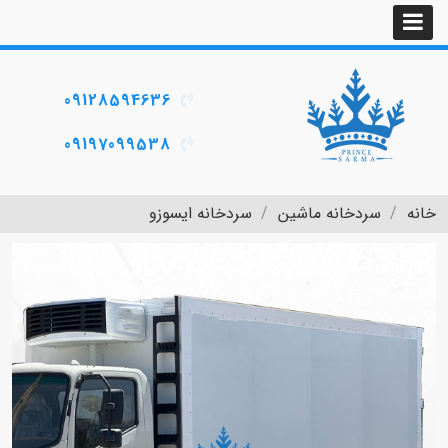
09128594636
09197099538
خانه
سردخانه ماشین
سردخانه ایسوزو