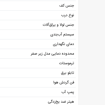
جنس کف
نوع درب
جنس لولا و یراق‌آلات
سیستم آب‌بندی
دمای نگهداری
محدوده دمایی مدل زیر صفر
ترموستات
تابلو برق
فن گردش هوا
پمپ آب
هیتر ضد یخ‌زدگی