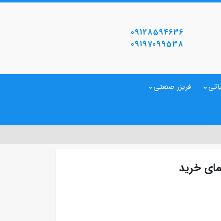
09128594636
09197099538
اتی
فریزر صنعتی
مای خرید