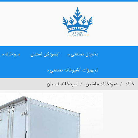
یخچال صنعتی
آبسردکن استیل
سردخانه
تجهیزات آشپزخانه صنعتی
خانه
سردخانه ماشین
سردخانه نیسان