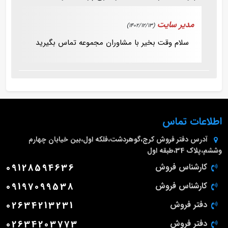
مدیر سایت
(1402/12/13)
سلام وقت بخیر با مشاوران مجموعه تماس بگیرید
اطلاعات تماس
آدرس دفتر فروش
کرج،گوهردشت،فلکه اول،بین خیابان چهارم
وششم،پلاک 34،طبقه اول
کارشناس فروش
09128594636
کارشناس فروش
09197099538
دفتر فروش
02634213231
دفتر فروش
02634203773