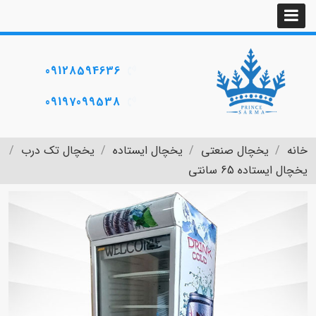
09128594636
09197099538
خانه
یخچال صنعتی
یخچال ایستاده
یخچال تک درب
یخچال ایستاده 65 سانتی