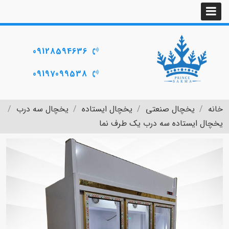
09128594636
09197099538
خانه
یخچال صنعتی
یخچال ایستاده
یخچال سه درب
یخچال ایستاده سه درب یک طرف نما