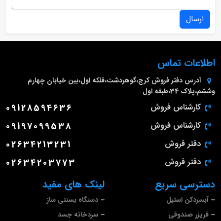
ارسال
اطلاعات تماس
آدرس دفتر فروش
کرج،گوهردشت،فلکه اول،بین خیابان چهارم
وششم،پلاک 34،طبقه اول
کارشناس فروش
09128594636
کارشناس فروش
09197099538
دفتر فروش
02634213231
دفتر فروش
02634203773
دسترسی سریع
لینک های مفید
آبسردکن استیل
دستگاه بستنی ساز
فریزر صندوقی
سردخانه جسد