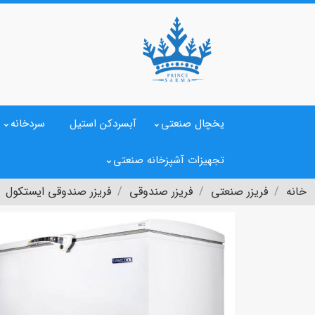
یخچال صنعتی
آبسردکن استیل
سردخانه
تجهیزات آشپزخانه صنعتی
خانه
فریزر صنعتی
فریزر صندوقی
فریزر صندوقی ایستکول