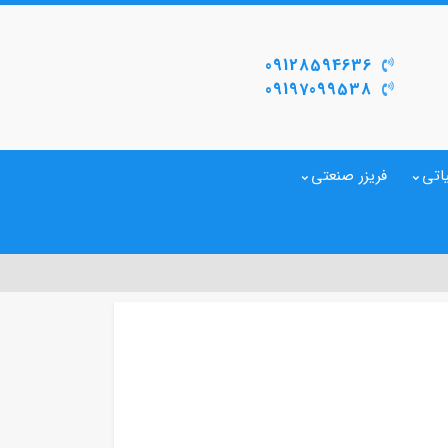
09128594636
09197099538
اتی
فریزر صنعتی