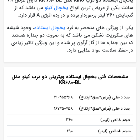
یخچال ایستاده دو درب
kino مدل KR 680 BL
دارای عرض 68
سانت یکی از عریض ترین انواع
یخچال کینو
می باشد که از
گنجایش 360 لیتر برخوردار بوده و در رده انرژی A قرار دارد.
یکی از ویژگی های منحصر به فرد
یخچال ایستاده
، وجود شیشه
های سکوریت نشکن می باشد که به صورت دو جداره هستند
که بین جداره ها از گاز آرگون پر شده و این ویژگی تاثیر زیادی
در حفظ سلامت مواد غذایی دارد.
مشخصات فنی یخچال ایستاده ویترینی دو درب کینو مدل
KR680-BL
ابعاد داخلی (عرض*عمق*ارتفاع)
68*55*210
ابعاد داخلی (عرض*عمق*ارتفاع)
58*50*167
حجم خالص (لیتر)
360
حجم ناخالص (لیتر)
490