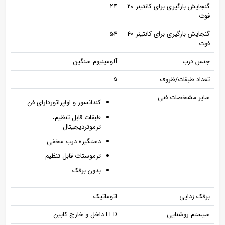
گنجایش بارگیری برای کانتینر 20
24
فوت
گنجایش بارگیری برای کانتینر 40
54
فوت
جنس درب
آلومینیوم سنگین
تعداد طبقات/ظروف
5
سایر مشخصات فنی
کندانسور و اواپراتوردارای فن
طبقات قابل تنظیم،
ترموتردیجیتال
دستگیره درب مخفی
ترموستات قابل تنظیم
بدون برفک
برفک زدایی
اتوماتیک
سیستم روشنایی
LED داخل و خارج کابین