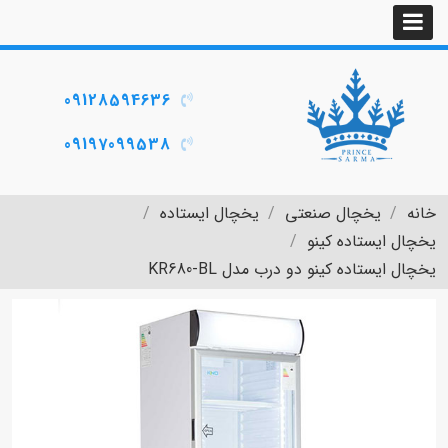
09128594636
09197099538
خانه
یخچال صنعتی
یخچال ایستاده
یخچال ایستاده کینو
یخچال ایستاده کینو دو درب مدل KR680-BL