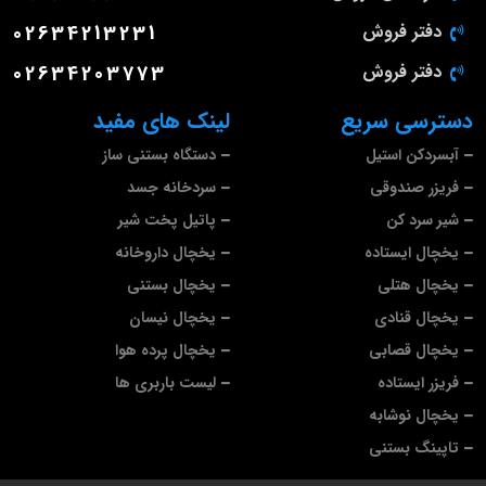
دفتر فروش
02634213231
دفتر فروش
02634203773
دسترسی سریع
لینک های مفید
آبسردکن استیل
دستگاه بستنی ساز
فریزر صندوقی
سردخانه جسد
شیر سرد کن
پاتیل پخت شیر
یخچال ایستاده
یخچال داروخانه
یخچال هتلی
یخچال بستنی
یخچال قنادی
یخچال نیسان
یخچال قصابی
یخچال پرده هوا
فریزر ایستاده
لیست باربری ها
یخچال نوشابه
تاپینگ بستنی