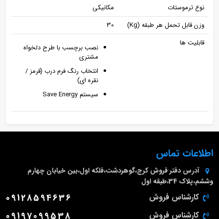
نوع ترموستات
مکانیکی
وزن قابل تحمل هر طبقه (Kg)
30
قابلیت ها
نصب برچسب با طرح دلخواه
مشتری
انتخاب رنگ فرم درب (قرمز /
نقره ای)
سیستم Save Energy
اطلاعات تماس
آدرس دفتر فروش
کرج،گوهردشت،فلکه اول،بین خیابان چهارم
وششم،پلاک 34،طبقه اول
کارشناس فروش
09128594636
کارشناس فروش
09197099538