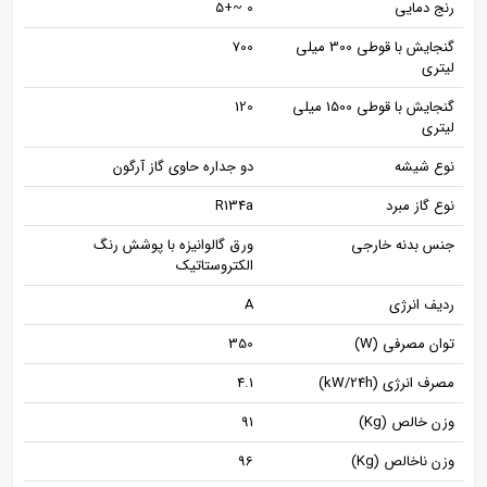
رنج دمایی
0 ~+5
گنجایش با قوطی 300 میلی
700
لیتری
گنجایش با قوطی 1500 میلی
120
لیتری
نوع شیشه
دو جداره حاوی گاز آرگون
نوع گاز مبرد
R134a
جنس بدنه خارجی
ورق گالوانیزه با پوشش رنگ
الکتروستاتیک
ردیف انرژی
A
توان مصرفی (W)
350
مصرف انرژی (kW/24h)
4.1
وزن خالص (Kg)
91
وزن ناخالص (Kg)
96