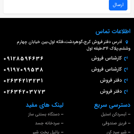
ارسال
اطلاعات تماس
آدرس دفتر فروش
کرج،گوهردشت،فلکه اول،بین خیابان چهارم
وششم،پلاک 34،طبقه اول
کارشناس فروش
09128594636
کارشناس فروش
09197099538
دفتر فروش
02634213231
دفتر فروش
02634203773
دسترسی سریع
لینک های مفید
آبسردکن استیل
دستگاه بستنی ساز
فریزر صندوقی
سردخانه جسد
شیر سرد کن
پاتیل پخت شیر