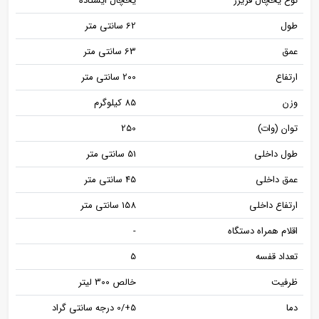
نوع یخچال فریزر
یخچال ایستاده
طول
62 سانتی متر
عمق
63 سانتی متر
ارتفاع
200 سانتی متر
وزن
85 کیلوگرم
توان (وات)
250
طول داخلی
51 سانتی متر
عمق داخلی
45 سانتی متر
ارتفاع داخلی
158 سانتی متر
اقلام همراه دستگاه
-
تعداد قفسه
5
ظرفیت
خالص 300 لیتر
دما
5+/0 درجه سانتی گراد