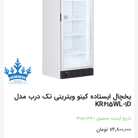
یخچال ایستاده کینو ویترینی تک درب مدل
KR615WL-1D
تاریخ آپدیت محصول
1405/04/20
74,800,000 تومان