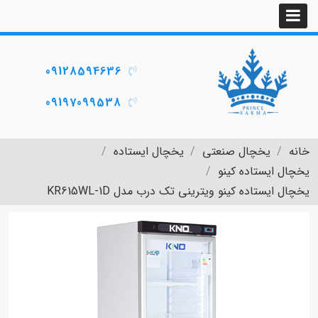
09128594636
09197099538
خانه
یخچال صنعتی
یخچال ایستاده
یخچال ایستاده کینو
یخچال ایستاده کینو ویترینی تک درب مدل KR615WL-1D