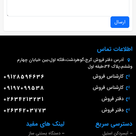
ارسال
اطلاعات تماس
آدرس دفتر فروش
کرج،گوهردشت،فلکه اول،بین خیابان چهارم
وششم،پلاک 34،طبقه اول
کارشناس فروش
09128594636
کارشناس فروش
09197099538
دفتر فروش
02634213231
دفتر فروش
02634203773
دسترسی سریع
لینک های مفید
آبسردکن استیل
دستگاه بستنی ساز