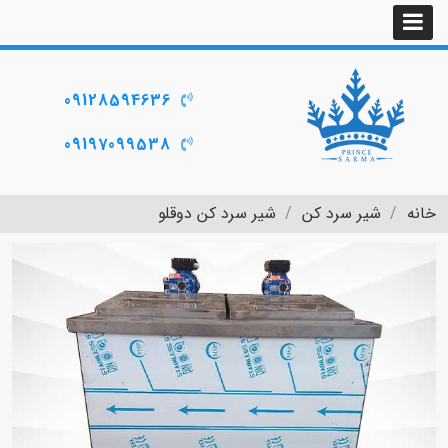
09128594636
09197099538
خانه
شیر سرد کن
شیر سرد کن دوقلو