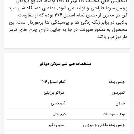
گنجایش های مختلف 200 لیتر تا 2000 توسط صنایع برودتی
پرنس سرما طراحی و تولید می شود. بدنه ی دستگاه شیر سرد
کن دو مخزن از جنس تمام استیل 304 بوده که از مقاومت
بالایی در برابر زنگ زدگی ها و پوسیدگی ها برخوردار است.این
محصول به منظور سهولت در جا به جایی دارای چرخ های ترمز
دار نیز می باشد.
مشخصات فنی شیر سردکن دوقلو
جنس بدنه
تمام استیل 304
کمپرسور
امبراکو برزیلی
همزن
گیربکسی
نوع ترموستات
دیجیتال
جنس بدنه داخلی و بیرونی
استیل نگیر