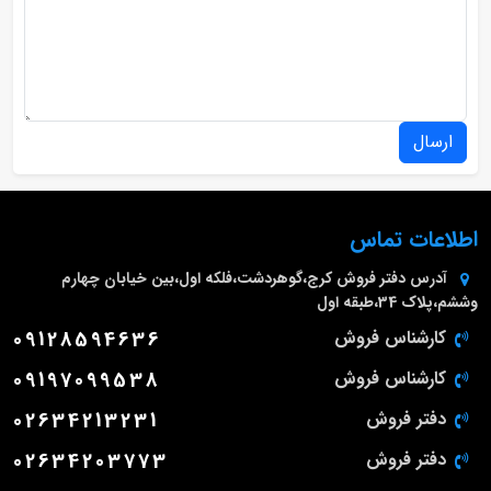
ارسال
اطلاعات تماس
آدرس دفتر فروش
کرج،گوهردشت،فلکه اول،بین خیابان چهارم
وششم،پلاک 34،طبقه اول
کارشناس فروش
09128594636
کارشناس فروش
09197099538
دفتر فروش
02634213231
دفتر فروش
02634203773