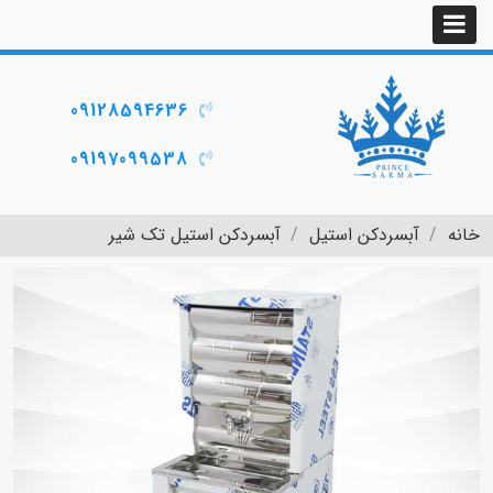
09128594636
09197099538
خانه
آبسردکن استیل
آبسردکن استیل تک شیر