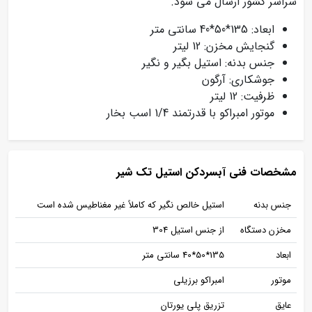
سراسر کشور ارسال می شود.
ابعاد: 135*50*40 سانتی متر
گنجایش مخزن: 12 لیتر
جنس بدنه: استیل بگیر و نگیر
جوشکاری: آرگون
ظرفیت: 12 لیتر
موتور امبراکو با قدرتمند 1/4 اسب بخار
مشخصات فنی آبسردکن استیل تک شیر
جنس بدنه
استیل خالص نگیر که کاملاً غیر مغناطیس شده است
مخزن دستگاه
از جنس استیل 304
ابعاد
135*50*40 سانتی متر
موتور
امبراکو برزیلی
عایق
تزریق پلی یورتان