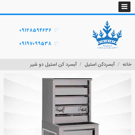
09128594636
09197099538
خانه
آبسردکن استیل
آبسرد کن استیل دو شیر