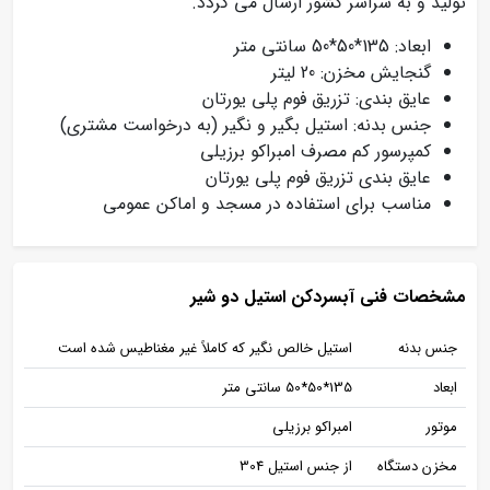
تولید و به سراسر کشور ارسال می گردد.
ابعاد: 135*50*50 سانتی متر
گنجایش مخزن: 20 لیتر
عایق بندی: تزریق فوم پلی یورتان
جنس بدنه: استیل بگیر و نگیر (به درخواست مشتری)
کمپرسور کم مصرف امبراکو برزیلی
عایق بندی تزریق فوم پلی یورتان
مناسب برای استفاده در مسجد و اماکن عمومی
مشخصات فنی آبسردکن استیل دو شیر
جنس بدنه
استیل خالص نگیر که کاملاً غیر مغناطیس شده است
ابعاد
135*50*50 سانتی متر
موتور
امبراکو برزیلی
مخزن دستگاه
از جنس استیل 304