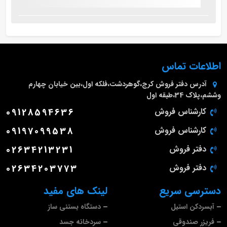
اطلاعات تماس
آدرس دفتر فروش
کرج،گوهردشت،فلکه اول،بین خیابان چهارم
وششم،پلاک 34،طبقه اول
کارشناس فروش
09128594636
کارشناس فروش
09197099538
دفتر فروش
02634213231
دفتر فروش
02634203773
دسترسی سریع
لینک های مفید
آبسردکن استیل
دستگاه بستنی ساز
فریزر صندوقی
سردخانه جسد